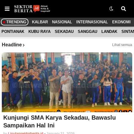
TRENDING
KALBAR
NASIONAL
INTERNASIONAL
EKONOMI
PONTIANAK
KUBU RAYA
SEKADAU
SANGGAU
LANDAK
SINTA
Headline
Lihat semua
Kunjungi SMA Karya Sekadau, Bawaslu
Sampaikan Hal Ini
by
Liputansektorberita.id
•
January 31, 2026