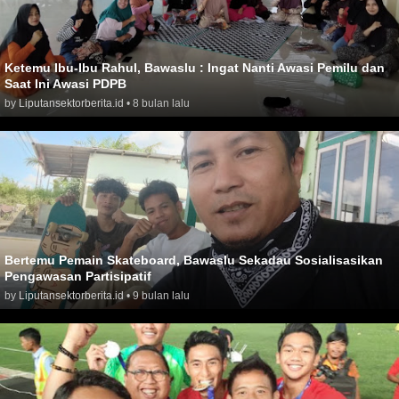
Ketemu Ibu-Ibu Rahul, Bawaslu : Ingat Nanti Awasi Pemilu dan
Saat Ini Awasi PDPB
by
Liputansektorberita.id
•
8 bulan lalu
Bertemu Pemain Skateboard, Bawaslu Sekadau Sosialisasikan
Pengawasan Partisipatif
by
Liputansektorberita.id
•
9 bulan lalu