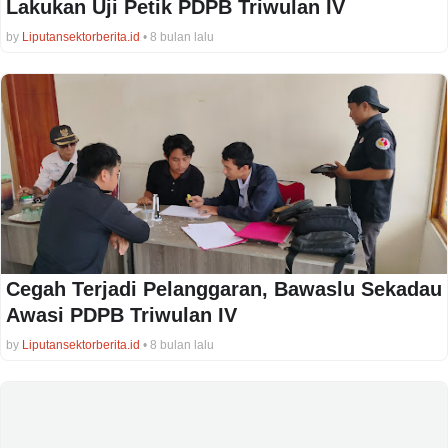
Lakukan Uji Petik PDPB Triwulan IV
by
Liputansektorberita.id
•
8 bulan lalu
Cegah Terjadi Pelanggaran, Bawaslu Sekadau
Awasi PDPB Triwulan IV
by
Liputansektorberita.id
•
8 bulan lalu