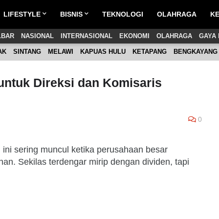
LIFESTYLE
BISNIS
TEKNOLOGI
OLAHRAGA
K
LBAR
NASIONAL
INTERNASIONAL
EKONOMI
OLAHRAGA
GAYA 
AK
SINTANG
MELAWI
KAPUAS HULU
KETAPANG
BENGKAYANG
ntuk Direksi dan Komisaris
0
ah ini sering muncul ketika perusahaan besar
. Sekilas terdengar mirip dengan dividen, tapi