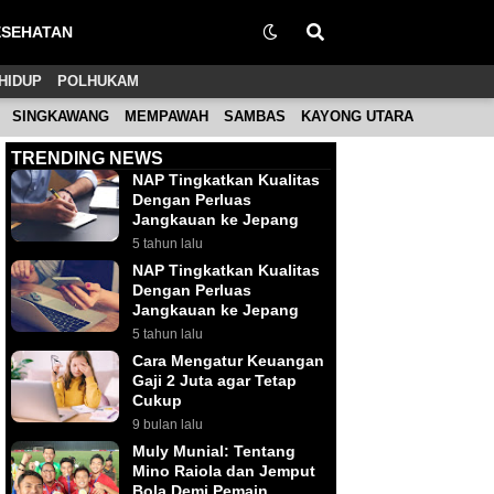
ESEHATAN
HIDUP
POLHUKAM
SINGKAWANG
MEMPAWAH
SAMBAS
KAYONG UTARA
TRENDING NEWS
NAP Tingkatkan Kualitas
Dengan Perluas
Jangkauan ke Jepang
5 tahun lalu
NAP Tingkatkan Kualitas
Dengan Perluas
Jangkauan ke Jepang
5 tahun lalu
Cara Mengatur Keuangan
Gaji 2 Juta agar Tetap
Cukup
9 bulan lalu
Muly Munial: Tentang
Mino Raiola dan Jemput
Bola Demi Pemain