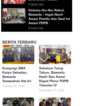
5 tahun lalu
Ketemu Ibu-Ibu Rahul,
Bawaslu : Ingat Nanti
Awasi Pemilu dan Saat Ini
Awasi PDPB
8 bulan lalu
BERITA TERBARU
Kunjungi SMA
Sebelum Tutup
Karya Sekadau,
Tahun, Bawaslu
Bawaslu
Hadir Dan Awasi
Sampaikan Hal Ini
Rapat Pleno PDPB
Triwulan IV
January 31, 2026
December 07, 2025