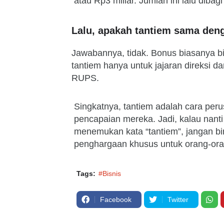
atau Rp3 miliar. Jumlah ini lalu dibag
Lalu, apakah tantiem sama den
Jawabannya, tidak. Bonus biasanya bi
tantiem hanya untuk jajaran direksi d
RUPS.
Singkatnya, tantiem adalah cara pe
pencapaian mereka. Jadi, kalau nan
menemukan kata “tantiem”, jangan bin
penghargaan khusus untuk orang-oran
Tags:
#Bisnis
Facebook
Twitter