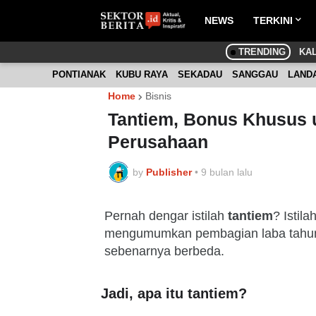
NEWS
TERKINI
TRENDING
KA
PONTIANAK
KUBU RAYA
SEKADAU
SANGGAU
LAND
Home
Bisnis
Tantiem, Bonus Khusus u
Perusahaan
by
Publisher
•
9 bulan lalu
Pernah dengar istilah
tantiem
? Istil
mengumumkan pembagian laba tahunan
sebenarnya berbeda.
Jadi, apa itu tantiem?