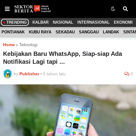
TRENDING
KALBAR
NASIONAL
INTERNASIONAL
EKONOMI
PONTIANAK
KUBU RAYA
SEKADAU
SANGGAU
LANDAK
SINTA
Home
Teknologi
Kebijakan Baru WhatsApp, Siap-siap Ada
Notifikasi Lagi tapi ...
by
Publisher
•
5 tahun lalu
0