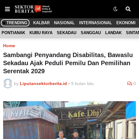
TRENDING
KALBAR
NASIONAL
INTERNASIONAL
EKONOMI
PONTIANAK
KUBU RAYA
SEKADAU
SANGGAU
LANDAK
SINTA
Home
Sambangi Penyandang Disabilitas, Bawaslu
Sekadau Ajak Peduli Pemilu Dan Pemilihan
Serentak 2029
by
Liputansektorberita.id
•
9 bulan lalu
0