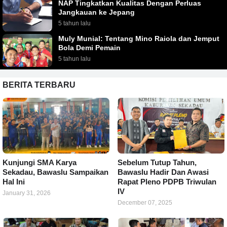
NAP Tingkatkan Kualitas Dengan Perluas
Jangkauan ke Jepang
5 tahun lalu
Muly Munial: Tentang Mino Raiola dan Jemput
Bola Demi Pemain
5 tahun lalu
BERITA TERBARU
Kunjungi SMA Karya
Sebelum Tutup Tahun,
Sekadau, Bawaslu Sampaikan
Bawaslu Hadir Dan Awasi
Hal Ini
Rapat Pleno PDPB Triwulan
IV
January 31, 2026
December 07, 2025