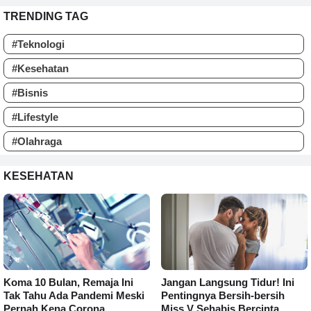
TRENDING TAG
#Teknologi
#Kesehatan
#Bisnis
#Lifestyle
#Olahraga
KESEHATAN
Koma 10 Bulan, Remaja Ini
Jangan Langsung Tidur! Ini
Tak Tahu Ada Pandemi Meski
Pentingnya Bersih-bersih
Pernah Kena Corona
Miss V Sehabis Bercinta