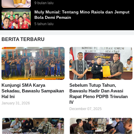
9 bulan lalu
Muly Munial: Tentang Mino Raiola dan Jemput
Bola Demi Pemain
5 tahun lalu
BERITA TERBARU
Kunjungi SMA Karya
Sebelum Tutup Tahun,
Sekadau, Bawaslu Sampaikan
Bawaslu Hadir Dan Awasi
Hal Ini
Rapat Pleno PDPB Triwulan
IV
January 31, 2026
December 07, 2025