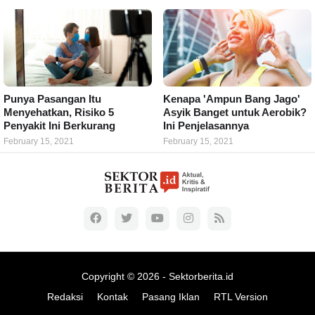
Punya Pasangan Itu
Kenapa 'Ampun Bang Jago'
Menyehatkan, Risiko 5
Asyik Banget untuk Aerobik?
Penyakit Ini Berkurang
Ini Penjelasannya
February 15, 2021
February 15, 2021
Copyright ©
2026 -
Sektorberita.id
Redaksi
Kontak
Pasang Iklan
RTL Version