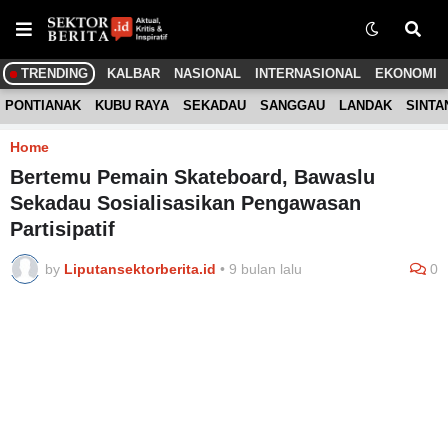
TRENDING
KALBAR
NASIONAL
INTERNASIONAL
EKONOMI
PONTIANAK
KUBU RAYA
SEKADAU
SANGGAU
LANDAK
SINTA
Home
Bertemu Pemain Skateboard, Bawaslu
Sekadau Sosialisasikan Pengawasan
Partisipatif
by
Liputansektorberita.id
•
9 bulan lalu
0