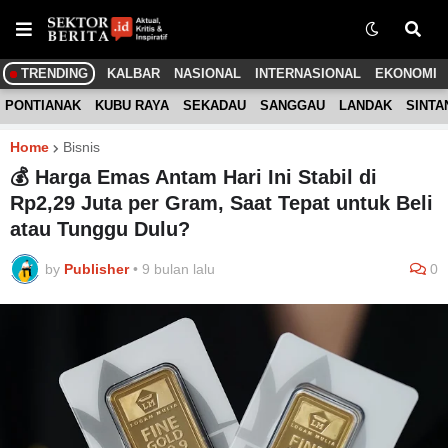
TRENDING
KALBAR
NASIONAL
INTERNASIONAL
EKONOMI
PONTIANAK
KUBU RAYA
SEKADAU
SANGGAU
LANDAK
SINTA
Home
Bisnis
💰 Harga Emas Antam Hari Ini Stabil di
Rp2,29 Juta per Gram, Saat Tepat untuk Beli
atau Tunggu Dulu?
by
Publisher
•
9 bulan lalu
0