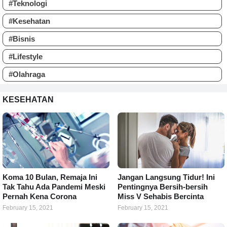
#Teknologi
#Kesehatan
#Bisnis
#Lifestyle
#Olahraga
KESEHATAN
Koma 10 Bulan, Remaja Ini
Jangan Langsung Tidur! Ini
Tak Tahu Ada Pandemi Meski
Pentingnya Bersih-bersih
Pernah Kena Corona
Miss V Sehabis Bercinta
February 15, 2021
February 15, 2021