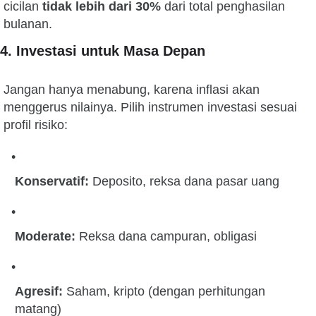
cicilan
tidak lebih dari 30%
dari total penghasilan
bulanan.
4. Investasi untuk Masa Depan
Jangan hanya menabung, karena inflasi akan
menggerus nilainya. Pilih instrumen investasi sesuai
profil risiko:
Konservatif:
Deposito, reksa dana pasar uang
Moderate:
Reksa dana campuran, obligasi
Agresif:
Saham, kripto (dengan perhitungan
matang)